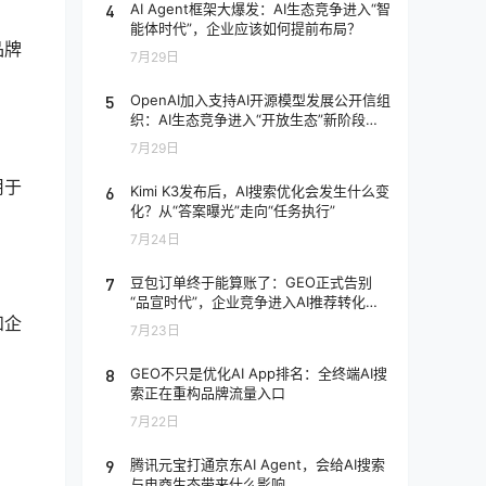
4
AI Agent框架大爆发：AI生态竞争进入“智
能体时代”，企业应该如何提前布局？
品牌
7月29日
5
OpenAI加入支持AI开源模型发展公开信组
织：AI生态竞争进入“开放生态”新阶段，
企业应该如何应对？
7月29日
用于
6
Kimi K3发布后，AI搜索优化会发生什么变
化？从“答案曝光”走向“任务执行”
7月24日
7
豆包订单终于能算账了：GEO正式告别
“品宣时代”，企业竞争进入AI推荐转化阶
段
和企
7月23日
8
GEO不只是优化AI App排名：全终端AI搜
索正在重构品牌流量入口
7月22日
9
腾讯元宝打通京东AI Agent，会给AI搜索
与电商生态带来什么影响