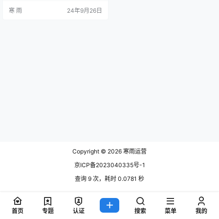
特点和受众群体，如何有效地管理
寒 雨
24年9月26日
和利用这些账号，直接关系到活动
的效果和品牌曝光。 下面将详细介
绍常见的活动运营账号类型，并提
供针对不同平台的运营技巧，帮助
企业和运营者提高活动效果和品牌
影响力。 一、常见的活动运营账号
类型 活动运营账号是指品牌或个人
在不…
Copyright © 2026
寒雨运营
京ICP备2023040335号-1
查询 9 次，耗时 0.0781 秒
首页
专题
认证
搜索
菜单
我的