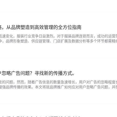
略，从品牌塑造到高效管理的全方位指南
迅速变化，服装行业竞争日益激烈。对于服装品牌连锁而言，成功的运营
中，品牌形象塑造、供应链管理、门店扩展及数据分析等多个环节都需精
提供参考。 一、品牌塑造：打造独特定位与形象 1、明确品牌定位： 品牌
户忽略广告问题？寻找新的传播方式。
注的问题，然而，随着广告信息的数量急速增长，用户对广告的忽略程度
增强品牌传播的效果。本文将就品牌推广如何应对用户忽略广告问题，并探
是广告与用户需求不匹配。因此，了解用户需求成为品牌推广的第一步。通过