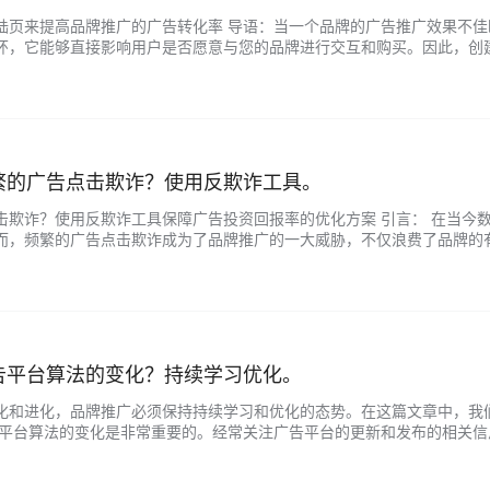
陆页来提高品牌推广的广告转化率 导语：当一个品牌的广告推广效果不
环，它能够直接影响用户是否愿意与您的品牌进行交互和购买。因此，创
率的方法和技巧。 第一部分：了解目标受众 在创建引人入胜的着陆页之前
繁的广告点击欺诈？使用反欺诈工具。
击欺诈？使用反欺诈工具保障广告投资回报率的优化方案 引言： 在当今
而，频繁的广告点击欺诈成为了品牌推广的一大威胁，不仅浪费了品牌的
有效的反欺诈工具和措施。本文将详细介绍品牌推广遇到的广告点击欺诈问题
告平台算法的变化？持续学习优化。
化和进化，品牌推广必须保持持续学习和优化的态势。在这篇文章中，我
告平台算法的变化是非常重要的。经常关注广告平台的更新和发布的相关
业研讨会或加入相关的社群来实现。通过掌握最新的信息，品牌推广团队可以