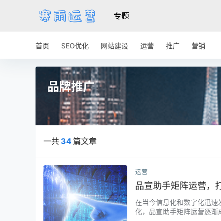
专题
首页
SEO优化
网站建设
运营
推广
营销
品牌推广
一共
34
篇文章
运营
品宣助手矩阵运营，
在当今信息化和数字化迅速
化，品宣助手矩阵运营逐渐
品宣助手矩阵运营究竟是什么