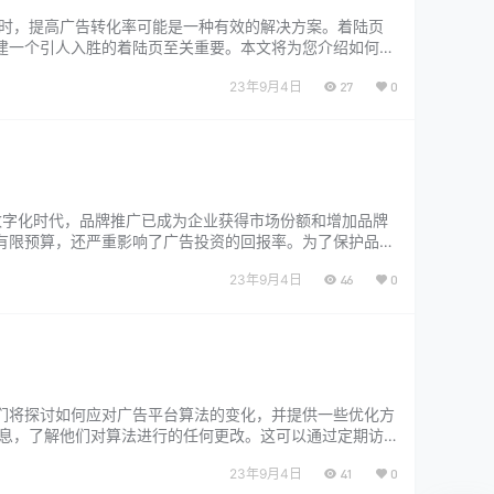
佳时，提高广告转化率可能是一种有效的解决方案。着陆页
建一个引人入胜的着陆页至关重要。本文将为您介绍如何通
，了解目标受众是至关重要的…...
23年9月4日
27
0
数字化时代，品牌推广已成为企业获得市场份额和增加品牌
有限预算，还严重影响了广告投资的回报率。为了保护品牌
，并提出几种使用反欺诈工具…...
23年9月4日
46
0
们将探讨如何应对广告平台算法的变化，并提供一些优化方
信息，了解他们对算法进行的任何更改。这可以通过定期访
更早地了解到变化，并及时作出…...
23年9月4日
41
0