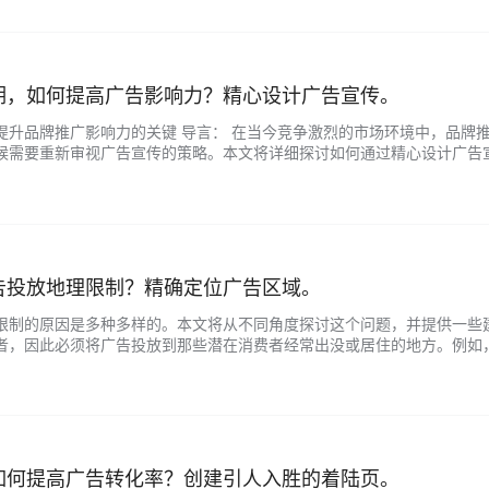
期，如何提高广告影响力？精心设计广告宣传。
提升品牌推广影响力的关键 导言： 在当今竞争激烈的市场环境中，品牌
候需要重新审视广告宣传的策略。本文将详细探讨如何通过精心设计广告
众： 在设计广告宣传时，必须提前了解目标受众的行为特征、需求和偏好。
告投放地理限制？精确定位广告区域。
限制的原因是多种多样的。本文将从不同角度探讨这个问题，并提供一些建
者，因此必须将广告投放到那些潜在消费者经常出没或居住的地方。例如
。 二、消费习惯和顾客分布 不同地区的民众消费习惯可能存在差异，所以
如何提高广告转化率？创建引人入胜的着陆页。