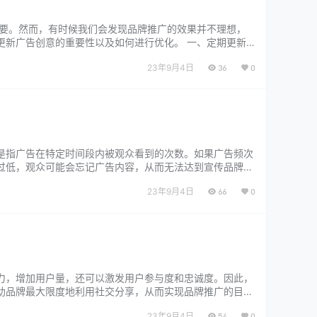
重要。然而，有时候我们会发现品牌推广的效果并不理想，
更新广告创意的重要性以及如何进行优化。 一、定期更新
受。如果广告创意长时间不变…...
23年9月4日
36
0
是指广告在特定时间段内被观众看到的次数。如果广告频次
过低，观众可能会忘记广告内容，从而无法达到宣传品牌的
广效果： 1. 设定目标…...
23年9月4日
66
0
力，增加用户量，还可以激发用户参与度和忠诚度。因此，
助品牌最大限度地利用社交分享，从而实现品牌推广的目
文章、有用的信息、精美的图…...
23年9月4日
54
0