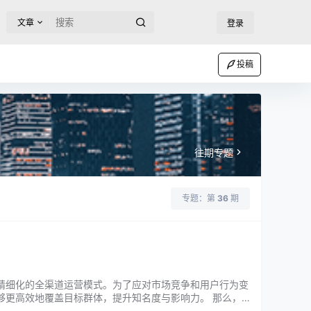
文章
登录
投稿
往期专题
专题：第
36
期
精细化的全渠道运营模式。为了应对市场竞争和用户行为变
够更高效地覆盖目标群体，提升知名度与影响力。 那么，
营，顾名思义，是指通过多…...