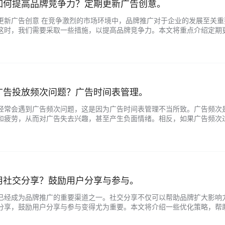
如何提高品牌竞争力？定期更新广告创意。
更新广告创意 在竞争激烈的市场环境中，品牌推广对于企业的发展至关
这时，我们需要采取一些措施，以提高品牌竞争力。本文将重点介绍定期
新鲜感：顾客往往对新鲜感充满好奇，他们喜欢接触新的事物并体验不同的感
广告投放频次问题？广告时间表管理。
经常会遇到广告频次问题，这是因为广告时间表管理不当所致。广告频次
和疲劳，从而对广告失去兴趣，甚至产生负面情绪。相反，如果广告频次
决广告频次问题的关键。以下是一些优化广告时间表管理的建议，以提高品牌推
用社交分享？鼓励用户分享与参与。
已经成为品牌推广的重要渠道之一。社交分享不仅可以帮助品牌扩大影响
分享，鼓励用户分享与参与变得尤为重要。本文将介绍一些优化策略，帮
内容 要鼓励用户分享，首先需要为用户创造有价值的内容。内容可以是有趣的