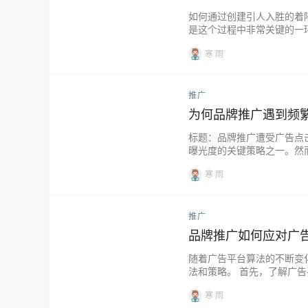
如何通过创建引人入胜的着
是这个过程中非常关键的一
过优化着陆页来提高广告转化
寒 雨
推广
为何品牌推广遇到频
标题：品牌推广遭受广告点
曝光度的关键策略之一。然
推广的利益，企业需要采取
寒 雨
推广
品牌推广如何应对广
随着广告平台算法的不断变
法和策略。 首先，了解广
问广告平台的博客、参与行
寒 雨