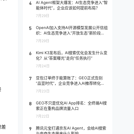
4
AI Agent框架大爆发：AI生态竞争进入“智
能体时代”，企业应该如何提前布局？
7月29日
5
OpenAI加入支持AI开源模型发展公开信组
织：AI生态竞争进入“开放生态”新阶段，
企业应该如何应对？
7月29日
6
Kimi K3发布后，AI搜索优化会发生什么变
化？从“答案曝光”走向“任务执行”
7月24日
7
豆包订单终于能算账了：GEO正式告别
“品宣时代”，企业竞争进入AI推荐转化阶
段
接
7月23日
8
GEO不只是优化AI App排名：全终端AI搜
索正在重构品牌流量入口
7月22日
牌差
9
腾讯元宝打通京东AI Agent，会给AI搜索
与电商生态带来什么影响