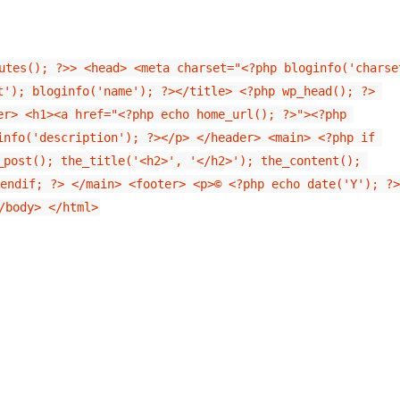
utes(); ?>> <head> <meta charset="<?php bloginfo('charset
t'); bloginfo('name'); ?></title> <?php wp_head(); ?> 
er> <h1><a href="<?php echo home_url(); ?>"><?php 
info('description'); ?></p> </header> <main> <?php if 
_post(); the_title('<h2>', '</h2>'); the_content(); 
dif; ?> </main> <footer> <p>© <?php echo date('Y'); ?
/body> </html>