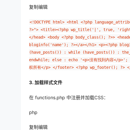
复制编辑
<!DOCTYPE html> <html <?php language_attrib
?>"> <title><?php wp_title('|', true, 'righ
</head> <body <?php body_class(); ?>> <head
bloginfo('name'); ?></a></h1> <p><?php blog
(have_posts()) : while (have_posts()) : the
endwhile; else : echo '<p>没有找到内容</p>'; en
权所有</p> </footer> <?php wp_footer(); ?> <
3. 加载样式文件
在 functions.php 中注册并加载CSS：
php
复制编辑