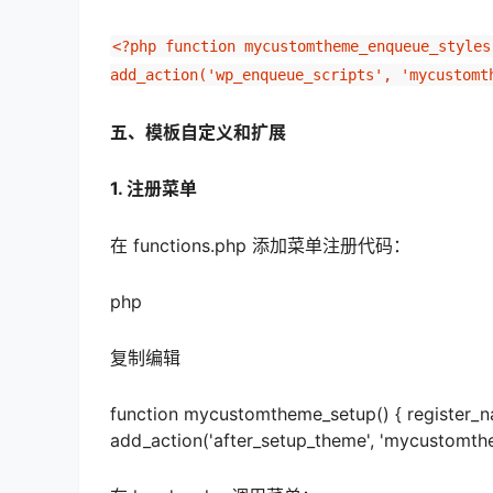
<?php function mycustomtheme_enqueue_styles
add_action('wp_enqueue_scripts', 'mycustomt
五、模板自定义和扩展
1. 注册菜单
在 functions.php 添加菜单注册代码：
php
复制编辑
function mycustomtheme_setup() { register_na
add_action('after_setup_theme', 'mycustomth