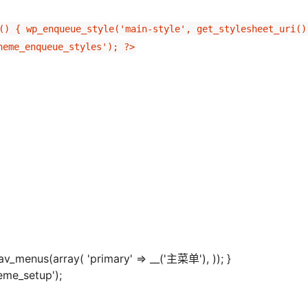
() { wp_enqueue_style('main-style', get_stylesheet_uri())
heme_enqueue_styles'); ?>
v_menus(array( 'primary' => __('主菜单'), )); }
eme_setup');