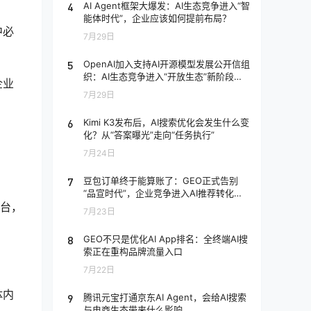
4
AI Agent框架大爆发：AI生态竞争进入“智
能体时代”，企业应该如何提前布局？
中必
7月29日
5
OpenAI加入支持AI开源模型发展公开信组
织：AI生态竞争进入“开放生态”新阶段，
企业
企业应该如何应对？
7月29日
6
Kimi K3发布后，AI搜索优化会发生什么变
化？从“答案曝光”走向“任务执行”
7月24日
7
豆包订单终于能算账了：GEO正式告别
“品宣时代”，企业竞争进入AI推荐转化阶
段
平台，
7月23日
8
GEO不只是优化AI App排名：全终端AI搜
索正在重构品牌流量入口
7月22日
体内
9
腾讯元宝打通京东AI Agent，会给AI搜索
与电商生态带来什么影响