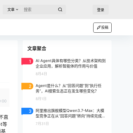
文章
登录
投稿
文章聚合
1
AI Agent具体有哪些分类？从技术架构到
企业应用，解析智能体的作用与价值
8月4日
2
Agent是什么？从“回答问题”到“执行任
务”，AI搜索生态正在发生哪些变化？
8月1日
0:00
3
阿里推出旗舰模型Qwen3.7-Max：大模
型竞争正在从“回答问题”转向“持续完成任
并不直
务”
t等
7月31日
题基