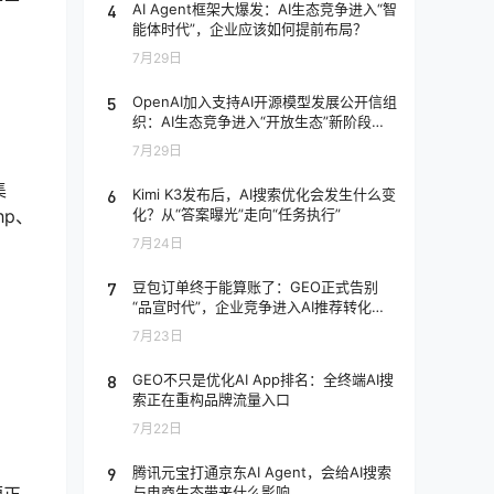
4
AI Agent框架大爆发：AI生态竞争进入“智
能体时代”，企业应该如何提前布局？
7月29日
5
OpenAI加入支持AI开源模型发展公开信组
织：AI生态竞争进入“开放生态”新阶段，
企业应该如何应对？
7月29日
集
6
Kimi K3发布后，AI搜索优化会发生什么变
hp、
化？从“答案曝光”走向“任务执行”
7月24日
7
豆包订单终于能算账了：GEO正式告别
“品宣时代”，企业竞争进入AI推荐转化阶
段
7月23日
8
GEO不只是优化AI App排名：全终端AI搜
索正在重构品牌流量入口
7月22日
9
腾讯元宝打通京东AI Agent，会给AI搜索
与电商生态带来什么影响