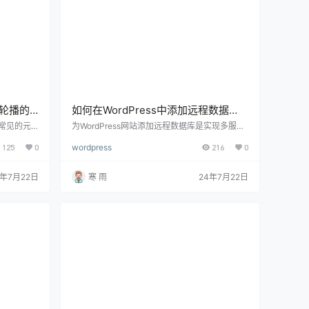
片轮播的
如何在WordPress中添加远程数据
库，详尽指南与实用技巧
计中常见的元
为WordPress网站添加远程数据库是实现多服务
，增强视觉
器架构、提高性能和增强数据安全性的有效方
125
0
wordpress
216
0
ess中添加
式。通过使用远程数据库，你可以将数据库与网
以灵活地创建
站文件分开存储，提升网站的响应速度和处理能
介绍如何在
力。下面将详细介绍如何在WordPress中添加远
4年7月22日
寒 雨
24年7月22日
并提供一些实
程数据库，并提供一些实用的优化技巧，帮助你
人的网站。
构建一个高效稳定的WordPress网站。 一、什么
优势： 视
是远程数据库及其优势 1、远程数据库：指数据
库服务器与网站服务器分离，通过网络连接…