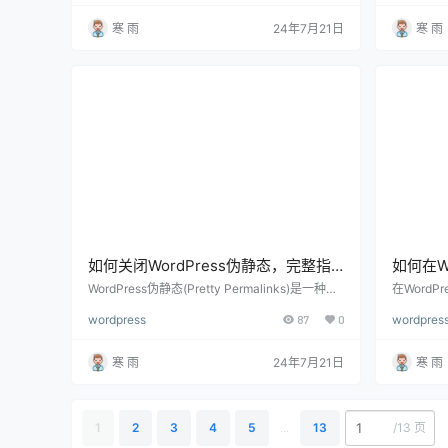
护模式”问题。这种情况会导致网站无法正常访
浏览更多
问，并给用户体验带来不便。下面将详细介绍如
互动性。下
寒 雨
24年7月21日
寒 雨
何解决WordPress升级插件时出现的维护模式问
中实现推
题，包括排查原因、解决步骤以及预防措施。 1.
和优化推荐
什么是维护模式？ 在WordPress中，维护模式是
推荐文章
一个临时状态，用于在执行插件或主题…
用户体验
如何关闭WordPress伪静态，完整指
如何在W
南与解决方案
完整指
WordPress伪静态(Pretty Permalinks)是一种将
在WordPr
动态URL转换为更具可读性和SEO友好的静态U
种重要的
wordpress
87
0
wordpres
RL的功能。虽然伪静态有助于提升网站的搜索引
力，还能
擎优化(SEO)和用户体验，但在某些情况下，你
还是新闻
可能需要关闭它，例如遇到网站访问问题或需要
吸引读者的
寒 雨
24年7月21日
寒 雨
调试。下面将详细介绍如何在WordPress中关闭
Press
伪静态，包括步骤、注意事项及解决方案，帮助
及常见问
你轻松管理URL结构。 1. 了解伪静态功能 伪静
工作。 1
态功能可以…
代表图像
/
13 页
1
2
3
4
5
...
13