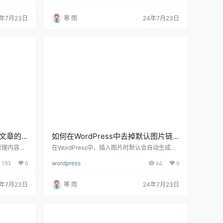
下面将详细
题或旧内容依然存在。为确保新主题的正确显示
文章显示，包
和性能优化，及时删除旧主题的缓存非常重要。
4年7月23日
寒 雨
24年7月23日
项、自定义
下面将详细介绍如何在WordPress中删除旧主题
合的首页布
的缓存，包括使用插件、手动清理缓存和处理特
要选择一个
定问题的方法。 一、为什么需要删除旧主题的缓
多种布…
存？ 确保主题更改生效：删除旧主题的缓存可以
确…
示文章的
如何在WordPress中去掉默认图片链
接，详细指南与实用步骤
和管理内容的
在WordPress中，插入图片时默认会自动生成一
希望在网站
个链接，通常链接到图片的附件页面。这种设置
153
0
wordpress
64
0
面的简洁性
有时会影响用户体验，尤其是在你希望图片不链
介绍如何在
接到任何页面时。下面将详细介绍如何在WordPr
，包括通过修
ess中去掉默认图片链接，包括使用插件、修改
4年7月23日
寒 雨
24年7月23日
主题文件等
主题文件和自定义代码的方法。 一、了解默认图
ordPr
片链接的作用 默认情况下，WordPress在插入图
几个位置：
片时会将其链接到附件页面。这意味着，当用户
归…
点击图片时，会被重定向到一个包含图片…