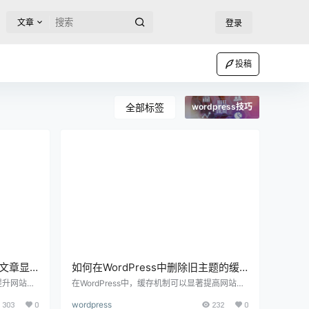
文章
登录
投稿
全部标签
wordpress技巧
页文章显
如何在WordPress中删除旧主题的缓
存，详细指南与实用步骤
是提升网站吸
在WordPress中，缓存机制可以显著提高网站的
访客进入网
加载速度和性能。然而，当你更换主题或进行其
303
0
wordpress
232
0
网站的美
他重大更改时，旧主题的缓存可能会导致展示问