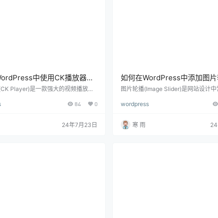
ordPress中使用CK播放器，
如何在WordPress中添加图
南与实用步骤
JS，详细指南与实用技巧
CK Player)是一款强大的视频播放插
图片轮播(Image Slider)是网站设
应用于各种网站上进行视频内容的展
素，它可以帮助展示多个图片或内容
s
84
0
wordpress
正在使用WordPress网站，并希望集
效果，提高用户体验。通过在WordPr
放器以提升视频播放体验，那么下面将
图片轮播的JS(JavaScript)，你可
何在WordPress中使用CK播放器，包
动态和交互性强的页面。下面将详细
24年7月23日
寒 雨
2
配置和优化的各个步骤。 一、了解CK
WordPress中添加图片轮播的JS，
CK播放器是一款功能丰富的视频播放
用的优化技巧，帮助你打造一个吸引
多种视频格式和流媒体协议。它提供了
一、为什么使用图片轮播 图片轮播的
视频播放体验，并具备以下主…
觉吸引力：动态…