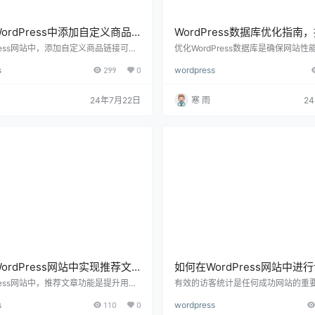
ordPress中添加自定义商品
WordPress数据库优化指南
详细指南与实用技巧
能与可靠性的最佳实践
Press网站中，添加自定义商品链接可以
优化WordPress数据库是确保网站
好地推广产品，增加销售机会。无论你
的关键步骤。随着网站内容和用户活
s
299
0
wordpress
个简单的博客还是一个复杂的电子商务
数据库的体积会不断增长，如果不加
定义商品链接都能为你提供灵活性和控
能会导致网站加载速度变慢、服务器
你能够创建更个性化和有针对性的链
及潜在的数据损坏问题。下面将详细
24年7月22日
寒 雨
2
详细介绍如何在WordPress中添加自
化WordPress数据库，包括数据清理
链接，并提供一些实用的优化技巧。
化、备份策略以及使用插件和工具的方法
自定义商品链接 自定义商品链接：是指
解WordPress数据库的结构 WordPr
上的商品创建的特定链接，这些链接可
主要由以下几张表组成，每张…
ordPress网站中实现推荐文
如何在WordPress网站中进
，详细指南与实用技巧
计，全面指南与实用技巧
Press网站中，推荐文章功能是提升用户
有效的访客统计是任何成功网站的重
加页面浏览量和优化内容发现的重要工
分。了解访问者的行为和流量模式可
s
110
0
wordpress
推荐相关的文章或内容，可以引导用户
化网站内容、提升用户体验并制定更