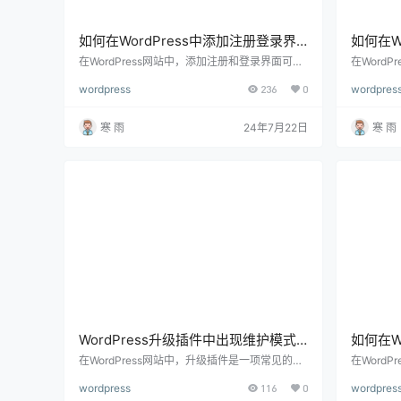
如何在WordPress中添加注册登录界
如何在W
面，全面指南与实用技巧
链接，
在WordPress网站中，添加注册和登录界面可以
在Word
显著提升用户体验，帮助你更好地管理用户。无
帮助你更
wordpress
236
0
wordpres
论是一个简单的博客还是一个复杂的会员网站，
是运营一
一个直观、易用的注册和登录界面都是必不可少
网站，自
的。下面将详细介绍如何在WordPress中添加注
制力，使
寒 雨
24年7月22日
寒 雨
册和登录界面，并提供一些实用的优化技巧，帮
接。下面将
助你打造一个专业且功能强大的用户管理系统。
定义商品
一、为什么需要自定义注册和登录界面 自定义注
一、理解
册和登录界面可以为用户提供更好的体验，增强
你为网站
网…
以包含…
WordPress升级插件中出现维护模式
如何在W
如何解决，详细指南与实用技巧来了
章功能
在WordPress网站中，升级插件是一项常见的维
在Word
护任务，旨在确保网站的安全性和功能性。然
体验、增
wordpress
116
0
wordpres
而，有时在升级插件过程中，你可能会遇到“维
具。通过