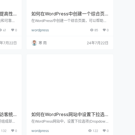
，提高性
如何在WordPress中创建一个综合页
面，完整指南与实用技巧
性能和可靠性
在WordPress中创建一个综合页面，可以帮助你
动的增加，
将网站的多个功能和信息集中在一个页面上。这
41
0
wordpress
85
0
以优化，可
类页面通常包括关于我们、服务、产品、博客更
负载增加以
新以及联系信息等，能够为访问者提供全面的了
介绍如何优
解。下面将详细介绍如何在WordPress中创建一
4年7月22日
寒 雨
24年7月22日
、索引优
个功能全面的综合页面，包括设计、内容管理和
。 1. 理
优化的具体步骤。 1. 规划综合页面的结构 （1）
ess数据库：
确定页面目标：在开始之前，明确你创建综合页
面的目的。常见的目标包括： 提供全面的信…
行访客统
如何在WordPress网站中设置下拉选
项，详细指南与实用技巧
要组成部
在WordPress网站中，设置下拉选项(Dropdown
以帮助你优
Menus)可以大大提升用户体验，使网站导航更
132
0
wordpress
122
0
有针对性的
加清晰和便捷。下拉选项不仅能够帮助用户更快