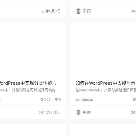
内容，都是提升网站表现与适应个性需
观，也直接影响用户的导航和互动。
本篇文章将围绕“wordpress修改”展
介绍如何在WordPress中设计首页
25年6月7日
寒 雨
2
述，涵盖最常见的修改方向和操作方
括选择适合的布局、配置文章显示选
代码与非代码方式，并提供安全修改建
设计和优化设置的方法。 一、选择适
帮助你在不破坏网站稳定性的前提下，
局 在设计首页文章显示之前，首先需
、精准的自定义操作。 一、为什么Wo
合适的首页布局。WordPress提供了
ordPress中实现分类伪静
如何在WordPress中去掉显
细指南与实用步骤
分类，详细指南与实用步骤
Press中，分类伪静态可以提升网站的SE
在WordPress中，文章分类是组织
优化URL结构，使其更加友好和易于理
重要工具。但在某些情况下，你可能
s
102
0
wordpress
态URL不仅有助于搜索引擎更好地抓取
前端去掉文章的分类显示，以保持页
的页面，还能提高用户体验，使网址看
或实现特定的设计需求。下面将详细
和专业。下面将详细介绍如何在Word
WordPress中去掉显示文章的分类
24年7月23日
寒 雨
2
中实现分类伪静态，包括基础设置、自定
改主题设置、使用自定义CSS、编辑
插件使用以及解决常见问题的方法。
方法。 一、了解显示文章分类的情况 在W
伪静态？ 伪静态(也称为伪静态化)指
ess中，文章分类通常会显示在以下
生成的URL转换为静态URL…
文章列表页面：包括博客页面或文章