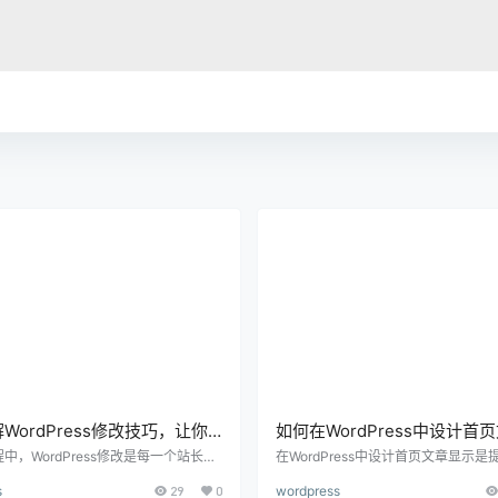
WordPress修改技巧，让你
如何在WordPress中设计首
控建站每个细节
示：详细指南与实用技巧
中，WordPress修改是每一个站长必
在WordPress中设计首页文章显示
环节。无论你是初学者，还是有经验的
引力和用户体验的关键步骤。首页是
s
29
0
wordpress
修改主题样式、功能设置、插件参数甚
站后的第一印象，它的设计不仅影响