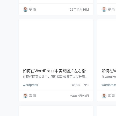
用WordPress来搭建网站。然而，虽然WordPres
至数据库
s本身具备众多优势，如何充分发挥它的潜力，
求的关键。 
寒 雨
25年11月16日
寒 雨
提升网站性能和用户体验，依然是许多站长和开
开详细阐
发者面临的挑战。 下面将分享一些实用的WordP
法，包括
ress技巧，帮助你优化网站，提高访问速度、增
议，旨在
强安全性、提升SEO表现等…
实现高效
r…
如何在WordPress中实现图片左右滑
如何在W
动，详细指南与实用步骤
态，详
在现代网页设计中，图片滑动效果可以提升用户
在Word
体验，使页面更加动态和互动。通过在WordPre
O效果，
wordpress
239
0
wordpres
ss中实现图片左右滑动，你可以为用户提供更丰
解。伪静
富的视觉体验和更灵活的内容展示。下面将详细
和索引你
介绍如何在WordPress中实现图片左右滑动，包
起来更整洁
寒 雨
24年7月23日
寒 雨
括使用插件、添加自定义代码和优化设置的方
Press
法。 一、为什么要实现图片左右滑动？ 提升用
义结构、
户体验：左右滑动效果可以使图片展示更为生动
一、什么是
和互动，吸引用户的注意力。 节省空间：在有限
的是将动态
的页…