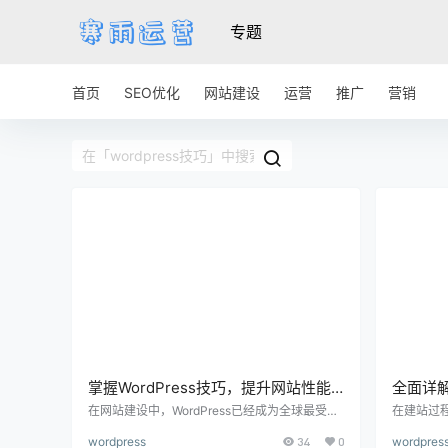
专题
首页
SEO优化
网站建设
运营
推广
营销
掌握WordPress技巧，提升网站性能
全面详解
与用户体验的实用指南
轻松掌
在网站建设中，WordPress已经成为全球最受欢
在建站过程
迎的内容管理系统(CMS)，其强大的功能和灵活
经的操作
wordpress
34
0
wordpres
的插件生态，使得越来越多的个人和企业选择使
开发者，