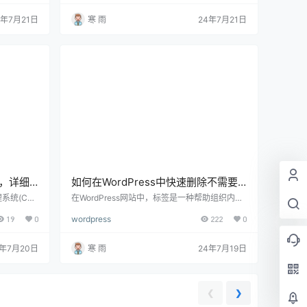
有多种方法可
速地找到他们感兴趣的内容，还可以有效地组织
借助第三方
大量的信息。下面将详细介绍如何在WordPress
4年7月21日
寒 雨
24年7月21日
dPress
网站中设置下拉选项，包括使用内置功能和插件
用技巧，帮
的两种方法，并提供一些优化技巧。 1. 理解下拉
 选择适合的
选项的作用 下拉选项是一个常见的导航元素，它
种…
可以将多个选项归类在一个菜…
存，详细
如何在WordPress中快速删除不需要
的标签，完整指南与实用技巧教程
理系统(CM
在WordPress网站中，标签是一种帮助组织内容
多网站的首
的工具，但随着时间的推移，你可能会发现网站
19
0
wordpress
222
0
WordPr
上积累了大量不再需要或重复的标签。过多的标
可能导致网
签不仅会影响用户体验，还可能导致网站的SEO
内存溢出错
表现下降。下面将详细介绍如何在WordPress中
4年7月20日
寒 雨
24年7月19日
WordPr
快速删除不需要的标签，包括使用内置功能、插
将介绍如何
件工具以及手动操作的方法。 一、理解标签在W
来有效减少
ordPress中的作用 标签(Tags)是WordPress中的
一种分类方式，通常用…
❮
❯