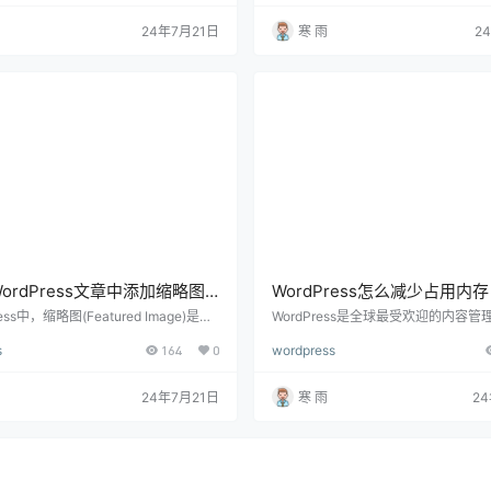
内容，提升用户留存率，并增加网站的
营销策略。在WordPress网站中，
面将详细介绍如何在WordPress网站
以进行访客统计，从使用内置功能到
24年7月21日
寒 雨
2
荐文章功能，包括使用插件、手动设置
工具和插件。下面将详细介绍如何在Wor
算法的步骤。 1. 理解推荐文章的作用
网站中进行访客统计，并提供一些实
功能可以帮助网站达到以下目标： 提升
助你更好地分析和理解网站流量。 1.
：通过推荐相关内容，用户可以更…
访客统计工具 在WordPress中，有多
ordPress文章中添加缩略图
WordPress怎么减少占用内
南来了
配置、插件与数据库优化
ess中，缩略图(Featured Image)是一
WordPress是全球最受欢迎的内容管
功能，它不仅能提升文章的视觉吸引
S)，其灵活性和强大功能使其成为众
s
164
0
wordpress
增强读者的阅读体验。无论是博客文章
选。然而，随着网站内容和功能的增加，
报道，添加缩略图都可以帮助你更好地
ess站点的内存占用也会逐渐增加，
注意力。下面将详细介绍如何在Word
站速度变慢、加载时间延长甚至出现
24年7月21日
寒 雨
2
文章中添加缩略图，包括步骤、注意事项
误。为了优化网站性能和用户体验，减少
题解答，帮助你轻松完成缩略图的添加
ess的内存占用是至关重要的。下面
. 缩略图的定义和作用 缩略图是文章的
通过优化配置、插件、主题和数据库
，它通常显示在文章的…
WordPress的内存占用。 一、…