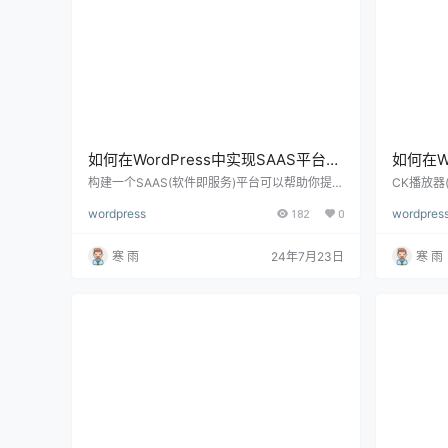
如何在WordPress中实现SAAS平台，
如何在W
详细步骤与实用指南
详细指
构建一个SAAS(软件即服务)平台可以帮助你提供
CK播放器(
灵活的在线服务，如CRM、项目管理工具或教育
件，广泛
wordpress
182
0
wordpres
平台。虽然WordPress主要是一个内容管理系统
示。如果你
(CMS)，但借助其强大的插件和自定义功能，你
成CK播
可以在WordPress上实现一个功能全面的SAAS
详细介绍如
寒 雨
24年7月23日
寒 雨
平台。下面将详细介绍如何在WordPress中实现
括安装、
SAAS平台，包括设置、插件选择和配置等方面
播放器 
的步骤。 一、理解SAAS平台的需求 在开始之
器，支持
前，明确你想要创建的…
高质量的