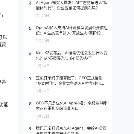
4
AI Agent框架大爆发：AI生态竞争进入“智
能体时代”，企业应该如何提前布局？
件，
7月29日
5
OpenAI加入支持AI开源模型发展公开信组
织：AI生态竞争进入“开放生态”新阶段，
可以
企业应该如何应对？
7月29日
需要
6
Kimi K3发布后，AI搜索优化会发生什么变
化？从“答案曝光”走向“任务执行”
7月24日
7
豆包订单终于能算账了：GEO正式告别
足各
“品宣时代”，企业竞争进入AI推荐转化阶
段
7月23日
8
GEO不只是优化AI App排名：全终端AI搜
功能
索正在重构品牌流量入口
7月22日
9
腾讯元宝打通京东AI Agent，会给AI搜索
与电商生态带来什么影响