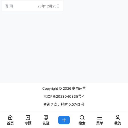
一。通过ASO优化，可以提高应用
寒 雨
23年12月25日
在应用商店搜索中的排名，让更多
的用户能够找到、下载并使用我们
的应用。 一、关键词优化 关键词是
ASO优化中的核心，对于每个应用
来说，选择合适的关键词非常重
要。我们需要对应用进行关键词分
析，找出…
Copyright © 2026
寒雨运营
京ICP备2023040335号-1
查询 7 次，耗时 0.0743 秒
首页
专题
认证
搜索
菜单
我的