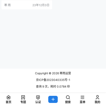
文将详细阐述数据运营所需要的技
寒 雨
23年12月3日
能和能力，帮助您更好地了解这个
职位的要求。 数理统计与数据分析
能力 数据运营工作的核心是从大量
的数据中提炼出有价值的信息。因
此，具备扎实的数理统计和数据分
析能力是必不可少的。通过统计学
方法，运用各种数据分析工具，可
以对数据…
Copyright © 2026
寒雨运营
京ICP备2023040335号-1
查询 9 次，耗时 0.0784 秒
首页
专题
认证
搜索
菜单
我的