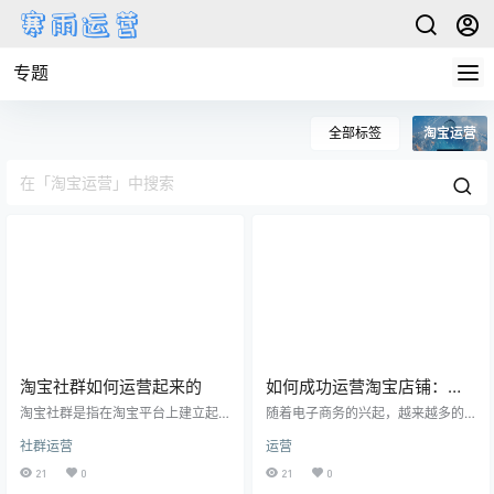
专题
全部标签
淘宝运营
淘宝社群如何运营起来的
如何成功运营淘宝店铺：淘
宝网站运营秘籍
淘宝社群是指在淘宝平台上建立起
随着电子商务的兴起，越来越多的
来的一个在线社群，主要通过淘宝
人选择在淘宝上开店。 然而，在激
社群运营
运营
宝贝、店铺等资源进行社交及交
烈的竞争中脱颖而出并不容易。 为
流。淘宝社群运营的目的是为了促
了让你的淘宝店铺取得成功，你需
21
0
21
0
进用户之间的互动，增加用户粘
要掌握淘宝网站运营的秘籍。 以下