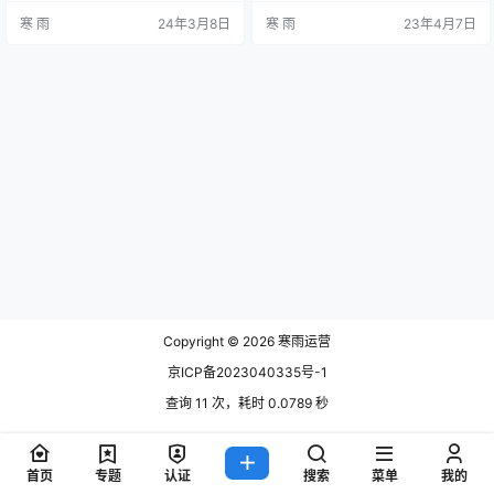
性，提升用户购买意愿，从而增加
是一些成功运营淘宝店铺的关键要
寒 雨
24年3月8日
寒 雨
23年4月7日
销售。 淘宝社群运营的重要性 随着
素： 1、商品管理：淘宝网站上有数
电商市场的竞争日益激烈，传统的
以亿计的商品，因此，为了吸引顾
电商模式已经不能满足消费者的需
客，你需要确保你的商品有足够的
求，用户对于产品和服务的要求越
吸引力。这包括选择高质量的产
来越高，而淘宝社群的兴起为品牌
品、编写详细的产品描述、拍摄好
商提供了一个全新的营销渠道。通
的产品图片、以及及时更新库存。
过淘宝社群，品牌商可以直接与消
2、店铺设计：你的店铺应该有一…
费者进行互…
Copyright © 2026
寒雨运营
京ICP备2023040335号-1
查询 11 次，耗时 0.0789 秒
首页
专题
认证
搜索
菜单
我的