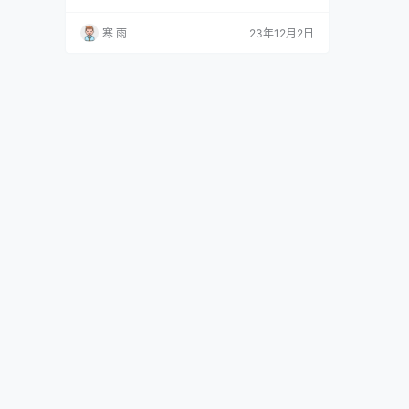
持。他们会运用统计学和数据分析工具，对数据
进行清洗和加工，生成可视化报告，帮助公司了
寒 雨
23年12月2日
解业务现状和趋势，并提出相关的改善措施。 举
例来说，一家电商公司想要了解每个产品的销售
情况，数据运营文员会通过对销售数据的分析，
找出销售额最高的产品和销售额下降的原因，并
提出改进销售策略…