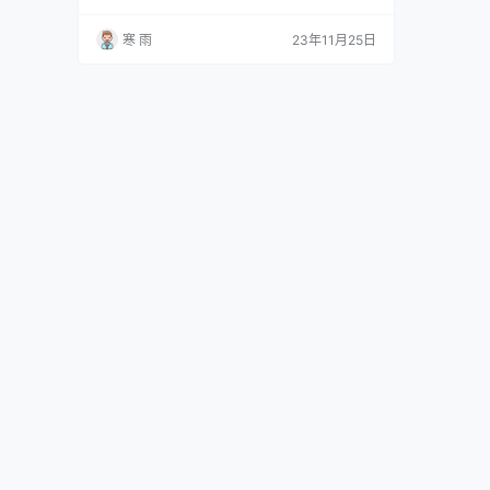
指通过互联网，将房主的未被充分利用的闲置房
源发布在平台上，供旅行者选择并预定，从而实
寒 雨
23年11月25日
现资源共享和互利共赢的模式。民宿平台的产品
运营模式通过打造在线平台，将房屋供应与旅行
需求有效匹配，实现资源优化配置，提供更加个
性化、多样化的住宿选择。 民宿平台产品运营模
式的特点 1. …