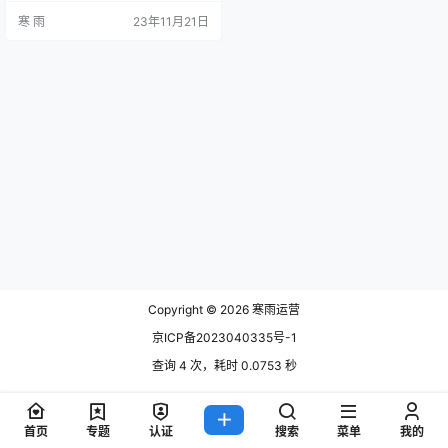
研，了解目标用户的人群特征、喜
寒 雨
23年11月21日
好和消费习惯，进一步细分用户群
体。其次，通过用户反馈、需求调
研等方法，获取用户的真实需求，
分析用户痛点和问题。根据这些数
据，进行产品定位，找到合适的市
场定位点，为用户提供有针对性的
解决方案。 此外，建立用户画像
非…
Copyright © 2026
寒雨运营
京ICP备2023040335号-1
查询 4 次，耗时 0.0753 秒
首页
专题
认证
搜索
菜单
我的