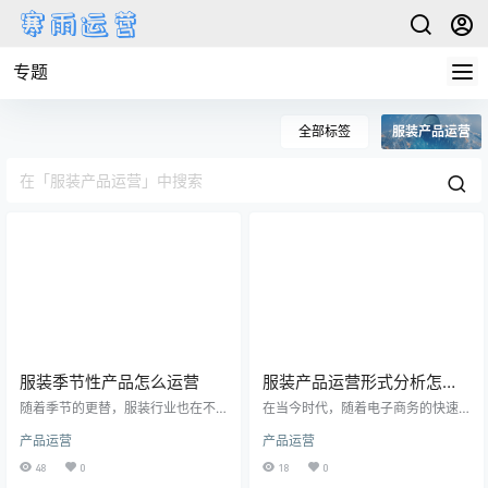
专题
全部标签
服装产品运营
服装季节性产品怎么运营
服装产品运营形式分析怎么
写
随着季节的更替，服装行业也在不
在当今时代，随着电子商务的快速
断推出各种季节性产品，如春夏系
发展，服装产品的运营形式也在不
产品运营
产品运营
列、秋冬系列等。如何有效地运营
断地发生变化。针对服装产品运营
这些季节性产品，成为了每个服装
形式的分析，不仅可以帮助企业更
48
0
18
0
品牌都需要面对的重要问题。 选择
好地了解市场趋势和消费者需求，