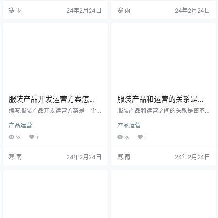
适合季节的产品 根据季节气候 首
还可以指导企业提升产品运营效
寒 雨
24年2月24日
寒 雨
24年2月24日
先，服装品牌在推出季节性产品
果，提高竞争力。 电商渠道的兴起
时，需要根据当地的气候特点来选
随着互联网的普及和电子商务的兴
择适合的款式和面料。比如在寒冷
起，越来越多的消费者选择在网上
的冬季，可以推出羽绒服、羊毛大
购买服装产品。电商渠道具有线上
衣等保暖性较强的产品；而在炎热
线下结合、跨地域销售、供应链快
的夏季，则适合推出透气轻薄的衬
速反应等优势，为服装产品的运营
衫、短裤等产品。 迎合消费者需求
提供了全新的途径。尤其是在疫情
其次…
期间，电…
服装产品开发运营方案怎么
服装产品和运营的关系是什
写，基本框架和要点来了！
么
编写服装产品开发运营方案是一个
服装产品和运营之间的关系是密不
系统性的过程，涉及市场调研、产
可分的，两者相互影响、相互依
产品运营
产品运营
品定位、设计开发、生产规划、营
存。 产品是起点，是满足消费者需
销策略和运营执行等多个环节。以
求的核心。在服装行业，产品指的
73
0
36
0
下是一个服装产品开发运营方案的
是设计、生产、采购的服装款式、
基本框架和要点： 1. 市场调研与分
材质、品质等。一个好的产品应该
寒 雨
24年2月24日
寒 雨
24年2月24日
析 目标市场研究：分析目标市场的
能够吸引消费者的眼球，满足他们
消费者特征、购买行为和需求趋
的需求，并提供良好的穿着体验。
势。 竞争对手分析：研究竞争对手
产品是运营的基础，没有好的产
的产品特点、市场策略和销售业
品，再高超的运营技巧也难以持续
绩。 市场趋势预测：基于时尚潮
吸引和留住消费者。 运营是为产品
流、行业发展和消费者需求预测市
服务的，它负责将产品推向市场，
场趋势。 2. 产品定位与策略 产…
与消费者建立联系，并促进产品销
售。运营包…