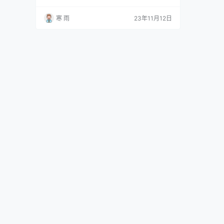
媒体运营人员的一项重要任务。下面分享一些关
于如何寻找潜在客户的实用建议。 1、精准定位
寒 雨
23年11月12日
目标客户群体 要找到合适的客户，首先需要明确
目标客户群体。通过市场调研和数据分析，了解
目标客户的年龄、性别、兴趣爱好、消费习惯等
信息，以便更有针对性地制定推广策略。 举例来
说，如果你的新媒…