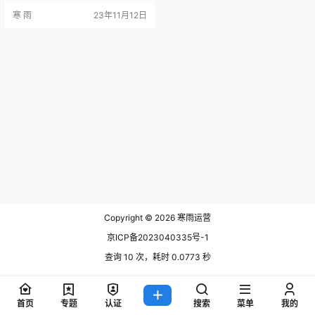
如何在新媒体运营项目中找到工作
寒 雨
23年11月12日
的建议。 1、建立个人品牌：成为自
己的代言人 在新媒体运营领域，一
个个人的品牌往往比简历更能吸引
雇主的眼球。通过在社交媒体上展
示个人的专业技能、分享行业见
解，建立起一个积极活跃的个人品
牌。这样一来，雇主在招聘过程中
能够更…
Copyright © 2026
寒雨运营
京ICP备2023040335号-1
查询 10 次，耗时 0.0773 秒
首页
专题
认证
搜索
菜单
我的