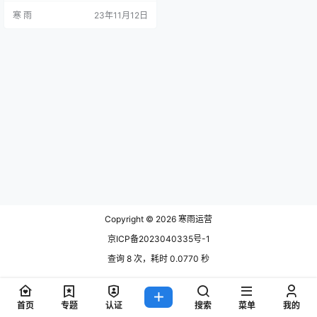
像是一台电视机，前端是我们看到
寒 雨
23年11月12日
的精美画面，后端则是那些支持画
面正常播放的芯片和线路。 1、前
端：呈现精美的用户界面 前端，即
用户所见的界面和操作体验。这个
部分负责将后端提供的数据呈现给
用户，并提供友好的交互方式。前
端工程师通过HTML、CSS、Jav…
Copyright © 2026
寒雨运营
京ICP备2023040335号-1
查询 8 次，耗时 0.0770 秒
首页
专题
认证
搜索
菜单
我的