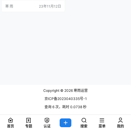
的准备工作 在进行新媒体运营课程
寒 雨
23年11月12日
直播前，必须进行充分的准备工
作。这包括确保网络稳定，直播设
备正常运作，以及测试直播平台的
各项功能。此外，为了提高学习者
的参与度，可以提前公布直播主
题，引发学习者的兴趣。 例如，可
以通过社交媒体平台发布关于课程
内容和…
Copyright © 2026
寒雨运营
京ICP备2023040335号-1
查询 6 次，耗时 0.0738 秒
首页
专题
认证
搜索
菜单
我的