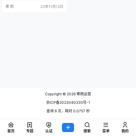
的问题。下面将深入探讨新媒体运
寒 雨
23年11月12日
营引流价格的计算方法，帮助企业
更好地制定合理的运营预算。 1、用
户获取成本 在计算新媒体运营引流
价格时，首要考虑的是用户获取成
本。这一成本包括广告费用、合作
费用、以及一系列与引流相关的支
出。企业可以通过将引流相关支出
总和…
Copyright © 2026
寒雨运营
京ICP备2023040335号-1
查询 6 次，耗时 0.0757 秒
首页
专题
认证
搜索
菜单
我的