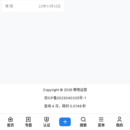
竞品分析 要了解竞争对手，首先需
寒 雨
23年11月12日
要对竞品进行全面深入的分析。这
包括竞品的运营策略、目标受众、
内容特点等方面。通过比较自身与
竞品的异同，可以更好地定位自己
的优势和劣势。例如，如果竞品在
内容创意上有独到之处，我们可以
思考如何通过更有创意的方式吸引
目标受…
Copyright © 2026
寒雨运营
京ICP备2023040335号-1
查询 4 次，耗时 0.0748 秒
首页
专题
认证
搜索
菜单
我的