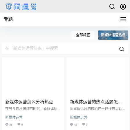
专题
全部标签
新媒体运营热点
新媒体运营怎么分析热点
新媒体运营的热点话题怎么
写
在当今信息爆炸的时代，新媒体运
新媒体运营的核心在于抓住热点话
营如何分析热点成为了各行各业关
题，因为它们是吸引用户眼球的利
新媒体运营
新媒体运营
注的焦点。随着用户对信息的需求
器。本文将深入探讨如何在新媒体
不断增加，热点分析成为吸引眼
运营中巧妙玩转热点话题，引领潮
36
0
45
0
球、提高曝光度的关键策略。下面
流，吸引更多的用户关注。 1、热点