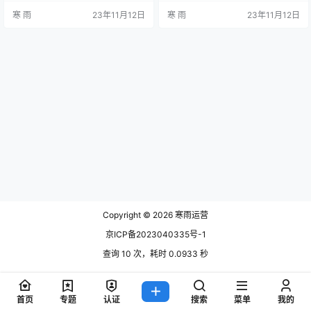
将深入探讨新媒体运营如何分析热
话题的敏感把握 新媒体运营的开篇
寒 雨
23年11月12日
寒 雨
23年11月12日
点，为您揭示背后的秘密。 1、关注
通常需要一个引人入胜的热点话
实时热点 时事热点是用户关注度最
题。在选择时，要灵活运用当前社
高的内容之一。通过关注实时热
会热点、新闻事件等，使得文章与
点，及时获取和分享有关热门事件
时俱进。比如，结合当前社会关切
的资讯，可以迅速吸引用户眼球。
的话题，如科技发展、社会事件
例如，当某一事件成为社交媒体上
等，以引起读者共鸣。 2、深度解读
的热议话题时，新媒体运营者可以
与发散思维 热点话题之所以成为热
在第一…
点…
Copyright © 2026
寒雨运营
京ICP备2023040335号-1
查询 10 次，耗时 0.0933 秒
首页
专题
认证
搜索
菜单
我的