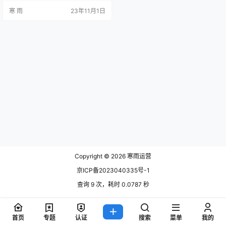
要。本文将从以下几个方面详细介
寒 雨
23年11月1日
绍新媒体运营素材库模板的制作方
法，帮助您迅速搭建起一个优质的
素材库。 一、明确素材库的定位和
目标 在进行素材库模板的制作之
前，首先需要明确素材库的定位和
目标。一般来说，新媒体运营的素
材库可以包括图片、视频、音频等
多种类型…
Copyright © 2026
寒雨运营
京ICP备2023040335号-1
查询 9 次，耗时 0.0787 秒
首页
专题
认证
搜索
菜单
我的