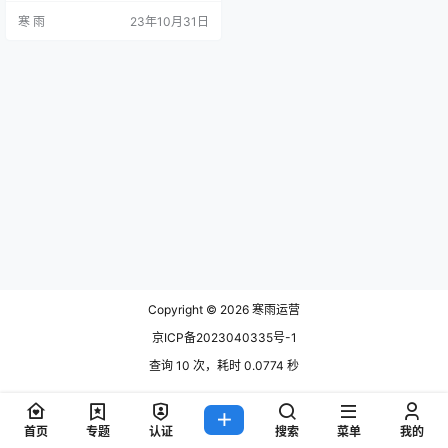
性。本文将从几个方面详细阐述新
寒 雨
23年10月31日
媒体运营部提成方式。 提成方式
一：按照项目完成情况 在新媒体运
营部门中，有很多的项目需要运营
人员去处理。比如社交媒体推广、
在线广告投放等。如果一个项目得
到了非常好的效果，带来了丰厚的
收益，那么运营人员可以获得相应
的提成。通过…
Copyright © 2026
寒雨运营
京ICP备2023040335号-1
查询 10 次，耗时 0.0774 秒
首页
专题
认证
搜索
菜单
我的