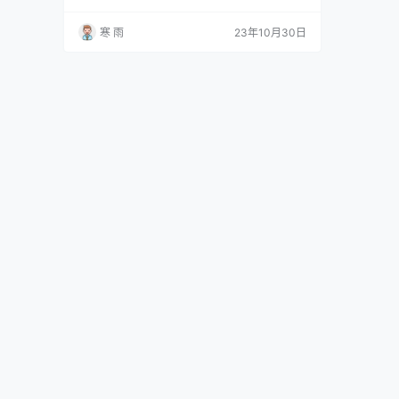
体相关的课程，包括市场营销、传媒学、网络技
术等。同时，可以参加一些线下的实训活动，或
寒 雨
23年10月30日
是线上的课程培训，进一步提升自己的专业素养
与实际操作能力。 此外，阅读一些专业书籍、行
业报告和学术论文，也能帮助同学们跟踪行业动
态、了解新媒体运营的最新发展趋势，并且拓宽
自己的视野，…