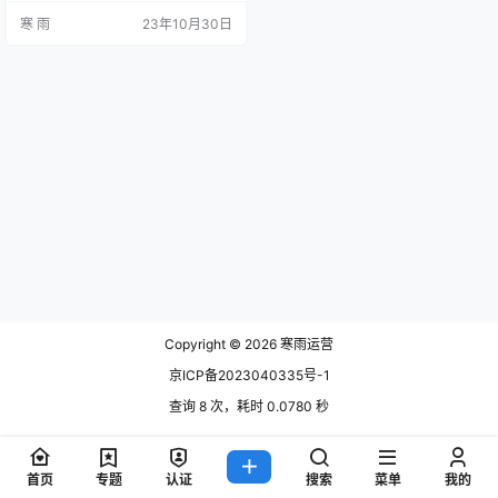
从多个方面进行探讨，以帮助您选
寒 雨
23年10月30日
择一个有吸引力、能够在百度排名
中脱颖而出的名字。 1. 创新与独特
一个好的新媒体运营公司名字应具
备创新性和独特性，以区别于其他
竞争对手。这可以通过使用新颖的
词汇、结合不同语言或者组合非常
规的词汇来实现。例如，可以运用
独…
Copyright © 2026
寒雨运营
京ICP备2023040335号-1
查询 8 次，耗时 0.0780 秒
首页
专题
认证
搜索
菜单
我的