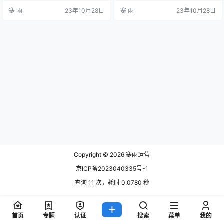
来说至关重要。然而，对于刚刚接
的编程语言、网站开发等技术知
寒 雨
23年10月28日
寒 雨
23年10月28日
触新媒体运营的实习生来说，如何
识。同时，可以参考一些优质的学
去学习技术可能是一个困扰。本文
习资料，如良好的编程书籍、在线
将从几个方面为大家介绍新媒体运
教程等。此外，还可以参加一些线
营技术的学习方法。 一、积极主动
上或线下的技术培训课程，提升自
学习 作为新媒体运营实习生，首先
己的技术能力。 方面二：参与项目
要具备积极主动的学习态度。在互
除了自学外，新媒体运营实习生还
联网上，我们可以找到很多学习资
可以通过参与项目来学习技术。可
源，比如…
以选…
Copyright © 2026
寒雨运营
京ICP备2023040335号-1
查询 11 次，耗时 0.0780 秒
首页
专题
认证
搜索
菜单
我的