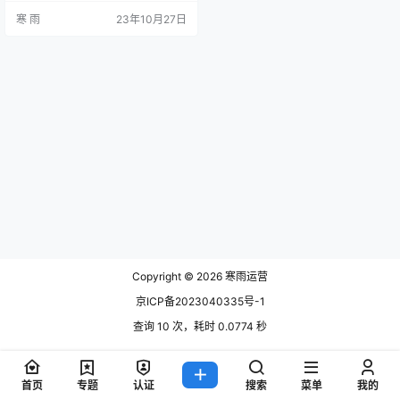
媒体运营需要使用的工具，并从以
寒 雨
23年10月27日
下几个方面展开详细阐述。 1. 社交
媒体管理工具 社交媒体管理工具是
新媒体运营必备的工具之一。比如H
ootsuite、Buffer等工具可以帮助运
营者在一处管理多个社交媒体账
号，发布内容、监测回复、分析数
据等功能一应俱全…
Copyright © 2026
寒雨运营
京ICP备2023040335号-1
查询 10 次，耗时 0.0774 秒
首页
专题
认证
搜索
菜单
我的