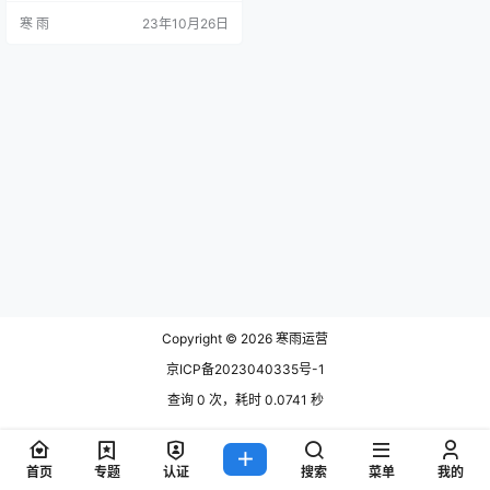
个方面详细阐述如何高效地撰写新
寒 雨
23年10月26日
媒体运营工作实绩，以期为广大新
媒体运营工作者提供有益的指导。
方面一：明确工作目标 在撰写新媒
体运营工作实绩时，首先要明确自
己的工作目标。无论是提升品牌曝
光度、增加粉丝数量还是提升用户
活跃度，都可以作为实绩的展示
点。接下…
Copyright © 2026
寒雨运营
京ICP备2023040335号-1
查询 0 次，耗时 0.0741 秒
首页
专题
认证
搜索
菜单
我的