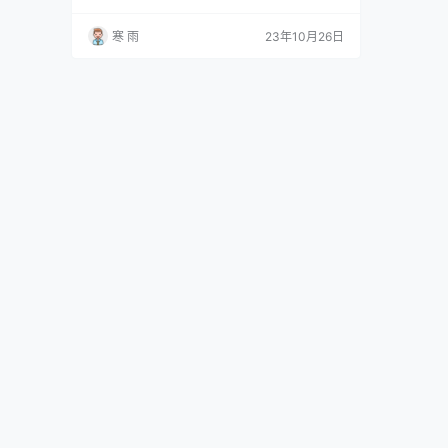
多新媒体运营的知识和技巧，包括社交媒体管
理、内容策划、营销推广等方面。在写新媒体运
寒 雨
23年10月26日
营实训课报告时，我们需要遵循一定的规范和技
巧，以保证报告的质量和实用性。 方面一：背景
和目的 在新媒体运营实训课报告的开头，首先需
要介绍报告的背景和目的。背景可以是我们所在
的公司或团队，以及我…