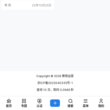
案例资料包括运营目标的设定、运
寒 雨
23年10月25日
营策略的制定、运营活动的执行等
方面的内容，旨在帮助新媒体运营
人员了解行业趋势、学习成功经
验、避免失败风险。 案例一：社交
媒体运营 社交媒体运营是新媒体运
营的重要组成部分，其案例资料主
要包括以下方面内容。 首先，社交
媒体运…
Copyright © 2026
寒雨运营
京ICP备2023040335号-1
查询 10 次，耗时 0.0946 秒
首页
专题
认证
搜索
菜单
我的