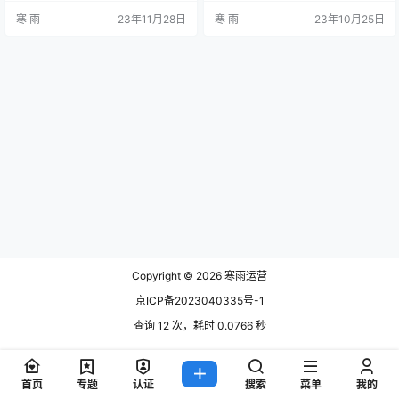
实现，如Google Analytics、百度统
法，帮助读者更好地了解和运用。
寒 雨
23年11月28日
寒 雨
23年10月25日
计等。这些工具可以帮助我们获取
数据来源和采集 新媒体运营数据的
到关键指标数据，如UV、PV、转化
计算首先需要有可靠的数据来源和
率等，以及用户的访问路径和行为
采集渠道。常见的数据来源包括网
等重要信息。 在收集到数据之后，
站统计分析工具、社交媒体平台提
需要进行整理和清洗。这包括对数
供的数据接口、第三方数据服务商
据的去重、去噪和筛选，确保所使
等。通过合理选择数据来源和建立
用的数据是准…
数据采集机制，可以确保获取到全
面、准确的…
Copyright © 2026
寒雨运营
京ICP备2023040335号-1
查询 12 次，耗时 0.0766 秒
首页
专题
认证
搜索
菜单
我的