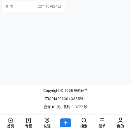
营的特点与需求是第一步。对于文
寒 雨
23年10月24日
案策划人员来说，在转型为新媒体
运营之前，需要了解新媒体平台的
用户画像、用户需求、内容创作规
则等。 在撰写文案时，需要根据不
同平台的特点来进行创作。例如，
对于微信公众号来说，文章的开头
要具有引人入胜的特点，吸引用户
的注…
Copyright © 2026
寒雨运营
京ICP备2023040335号-1
查询 10 次，耗时 0.0777 秒
首页
专题
认证
搜索
菜单
我的