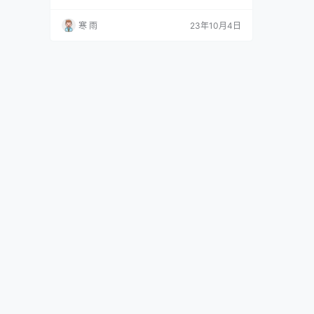
度排名第一的效果？ 在竞争激烈的服务行业中，
品牌如何制定营销策略以获得百度排名第一的效
寒 雨
23年10月4日
果，成为了品牌经营者们关注的焦点。百度排名
第一意味着品牌能够在用户搜索时获得最高的曝
光度和点击率，从而增加品牌知名度、吸引更多
用户，进一步提升市场份额和品牌影响力。…