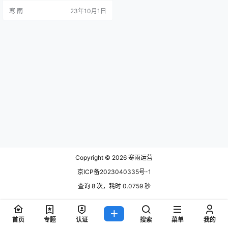
面详细阐述如何写一份高效的服装
寒 雨
23年10月1日
品牌营销策划书。 品牌定位 品牌定
位是品牌营销策划书的核心内容之
一。首先，确定目标受众群体，了
解其消费习惯、价值观念等。然
后，进行市场分析，了解竞争对手
的优势和劣势，从而找到品牌的差
异化竞争优势。最后，制定品牌的
核心定位…
Copyright © 2026
寒雨运营
京ICP备2023040335号-1
查询 8 次，耗时 0.0759 秒
首页
专题
认证
搜索
菜单
我的