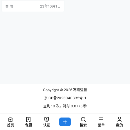
广、线上线下整合以及口碑营销五
寒 雨
23年10月1日
个方面，详细阐述新细分领域品牌
的营销方法。 品牌定位 品牌定位是
品牌建设的基础，为品牌的营销打
下坚实的基础。首先，品牌要明确
自己的目标受众，并了解他们的需
求和偏好。其次，品牌需要确定自
己的核心竞争力，找到与其他品牌
的差异化…
Copyright © 2026
寒雨运营
京ICP备2023040335号-1
查询 10 次，耗时 0.0775 秒
首页
专题
认证
搜索
菜单
我的