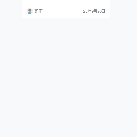
时下流行的健康饮食理念，开发低糖、低脂的小
吃产品；融入西方元素，打造异国风味的小吃
寒 雨
23年9月26日
等。这些创新产品能够吸引消费者的目光，引领
消费潮流。 此外，创新也可以体现在包装上。精
美独特的包装设计可以增加产品的吸引力，使消
费者对产品产生好奇心和购买欲望。同时，通过
与合作伙伴进行联名…