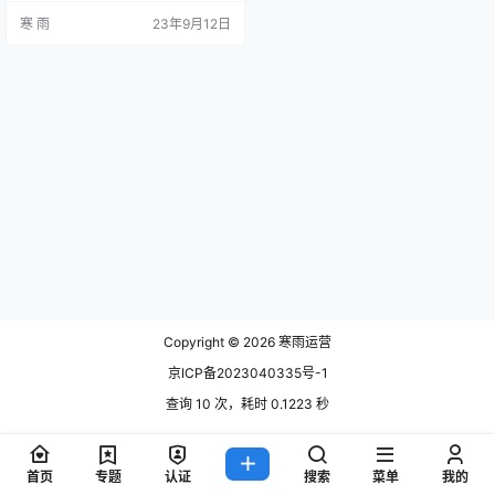
游的黄金时期。因此，景区春节营
寒 雨
23年9月12日
销活动的成功与否对于景区的发展
至关重要。本文将就过去一个春节
期间展开的某景区春节营销活动进
行总结与分析。 一、活动方案设计
在活动方案设计方面，该景区采取
了多元化的策略，满足了不同游客
群体的需求。其中包括： 1. 节日
表…
Copyright © 2026
寒雨运营
京ICP备2023040335号-1
查询 10 次，耗时 0.1223 秒
首页
专题
认证
搜索
菜单
我的