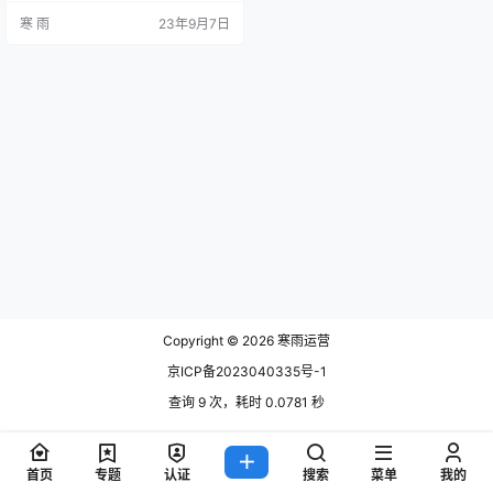
优化新媒体运营策略。本文将以100
寒 雨
23年9月7日
0字左右，针对新媒体运营中的数据
驱动策略进行优化分享。 一、监
测：掌握实时数据 新媒体运营的第
一步是监测，即通过各种数据工具
收集和整理相关数据。这些数据包
括粉丝数量、互动行为、内容传播
情况等。通过监测，企业可以获得
实…
Copyright © 2026
寒雨运营
京ICP备2023040335号-1
查询 9 次，耗时 0.0781 秒
首页
专题
认证
搜索
菜单
我的