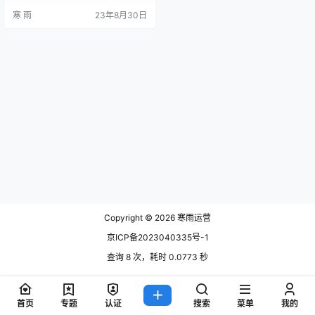
增加文章的点击率和阅读量，同时
寒 雨
23年8月30日
也能够提高文章在搜索引擎中的排
名。因此，我们有必要慎重对待文
章的标题，以确保文章能够得到更
多的关注和认可。 首先，标题是吸
引读者眼球的关键。在信息爆炸的
时代，人们每天接触到的文字信息
已经成千上万，要想吸引读者的注
意力并让…
Copyright © 2026
寒雨运营
京ICP备2023040335号-1
查询 8 次，耗时 0.0773 秒
首页
专题
认证
搜索
菜单
我的