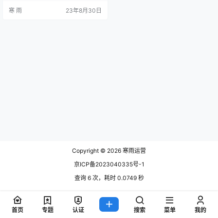
来实现互动、分享和传播信息。然
寒 雨
23年8月30日
而，由于竞争激烈，如何优化和利
用社交媒体平台，成为了一个必须
面对的问题。本文将介绍五个关于
社交媒体平台的优化灵感，帮助你
博得关注。 1. 了解用户需求 在优化
社交媒体平台之前，重要的一步就
是了解用户的需求。通过调查和…
Copyright © 2026
寒雨运营
京ICP备2023040335号-1
查询 6 次，耗时 0.0749 秒
首页
专题
认证
搜索
菜单
我的