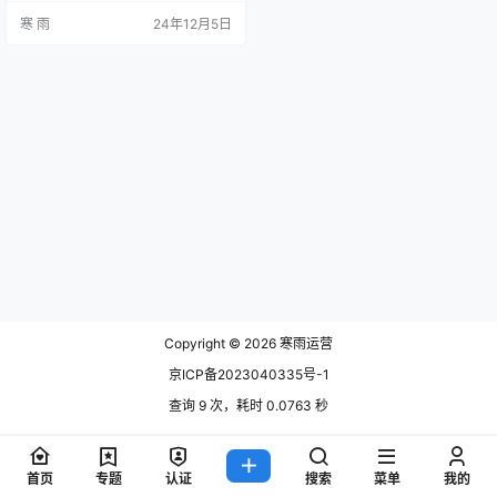
产品，木作家居行业经历了快速的
寒 雨
24年12月5日
转型与发展。 然而，要想在这个竞
争激烈的市场中脱颖而出，运营策
略的制定至关重要。 下面将深入解
析木作家居行业如何进行有效的运
营，帮助企业在产品设计、市场推
广、品牌建设等多个方面打造竞争
优势。 一、了解木作家居行业的市
场环境…
Copyright © 2026
寒雨运营
京ICP备2023040335号-1
查询 9 次，耗时 0.0763 秒
首页
专题
认证
搜索
菜单
我的