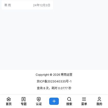
场布局，成为沃尔玛成功的关键因
寒 雨
24年12月3日
素之一。沃尔玛的跨境运营不仅仅
是扩展市场的简单过程，更是一项
深思熟虑的战略布局。 如何在全球
市场中实现高效的运营，同时又能
满足不同国家和地区的本土需求，
沃尔玛的跨境运营思路为我们提供
了诸多值得借鉴的经验。 一、…
Copyright © 2026
寒雨运营
京ICP备2023040335号-1
查询 8 次，耗时 0.0777 秒
首页
专题
认证
搜索
菜单
我的