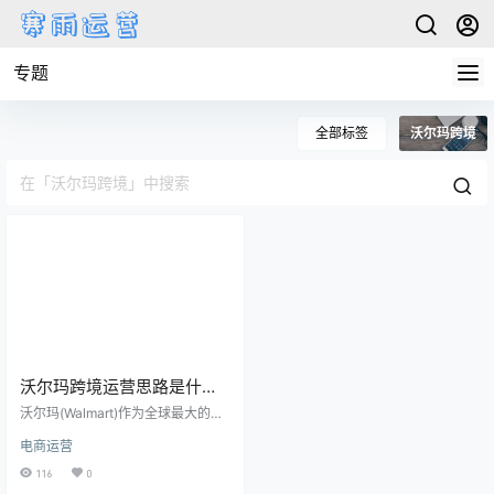
专题
全部标签
沃尔玛跨境
沃尔玛跨境运营思路是什
么，如何在全球市场实现本
沃尔玛(Walmart)作为全球最大的零
土化与标准化的平衡？
售企业之一，一直致力于通过创新
电商运营
和高效的运营模式来保持其在全球
零售市场的领先地位。跨境运营，
116
0
尤其是在全球多个国家和地区的市