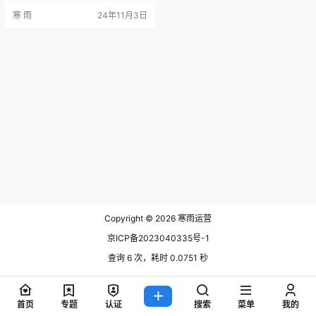
户粘性和品牌忠诚度。那么，如何
寒 雨
24年11月3日
才能将服饰类账号打造成具有吸引
力的时尚社区，吸引更多粉丝关注
并推动品牌的销售转化? 下面将详细
解析服饰类账号的内容创作、互动
运营和品牌推广等方面的实操策
略，帮助大家快速上手服饰类账号
运营工作。 一、明确定位：确定账
号风格…
Copyright © 2026
寒雨运营
京ICP备2023040335号-1
查询 6 次，耗时 0.0751 秒
首页
专题
认证
搜索
菜单
我的