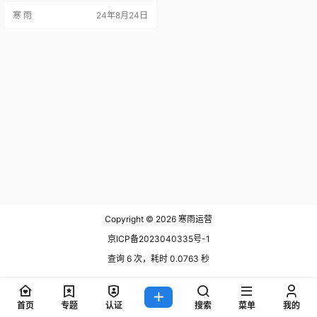
增加流量，增强用户体验，从而实
寒 雨
24年8月24日
现更高的转化率和业务目标。整站
优化是一项长期、系统的工作，涉
及多个方面的综合优化。以下是整
站SEO优化的核心内容。 1. 网站结
构优化 网站结构优化是整站SEO的
基础。一个清晰、简洁的网站结构
不仅有助于用户快速找到所需…
Copyright © 2026
寒雨运营
京ICP备2023040335号-1
查询 6 次，耗时 0.0763 秒
首页
专题
认证
搜索
菜单
我的