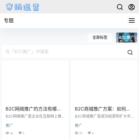
专题
全部标签
B2C推广
B2C网络推广的方法有哪
B2C商城推广方案：如何有
些？如何有效提升品牌知名
效吸引目标用户？
B2C网络推广是企业在互联网上推
B2C商城推广是成功经营和扩大市
度和销售额？
广和营销产品或服务的关键策略。
场份额的关键。在竞争激烈的市场
推广
推广
它对于企业来说具有重要意义，能
环境下，制定一个高效的推广方案
够帮助企业提高品牌知名度、吸引
对于吸引目标用户、提升曝光度和
40
0
29
0
更多目标消费者，并增加销售额。
增加销售非常重要。以下是一些优