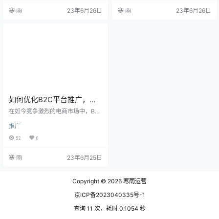
以下是一些常用的B2C网络推广方
化策略和方法，帮助实现B2C商城
寒 雨
23年6月26日
寒 雨
23年6月26日
法。 1、社交媒体营销 社交媒体平
的成功推广。 1、确定市场定位 在
台是B2C网络推广的重要渠道之
开始推广之前，了解目标市场和受
一。通过创建并维护企业社交媒体
众是至关重要的。通过市场调研和
账号，发布有趣和有价值的内容，
竞争分析，确定您的商城的独特卖
与消费者进行互动和沟通，可以增
点和目标用户群体。这有助于您更
加品牌曝光度和用户参与度。此
好地定位推广策略和资源投放，以
外，可以利用社交媒体广告，精确
吸引合适的用户群体。 2、建立品…
定位…
如何优化B2C平台推广，吸
引更多潜在客户并提升销售
在如今竞争激烈的电商市场中，B2
业绩？
C平台推广成为企业提升品牌知名
推广
度、吸引潜在客户以及增加销售业
绩的重要手段。然而，如何有效地
52
0
推广B2C平台并取得理想的效果成
为许多企业面临的挑战。下面分享
寒 雨
23年6月25日
一些优化策略，帮助您实现B2C平
台推广的成功。 1、优化网站用户体
验 提供用户友好的网站体验对于B2
Copyright © 2026
寒雨运营
C平台的推广至关重要。确保网站界
面简洁明了，导航清晰，能够方便
京ICP备2023040335号-1
用户浏览和购买商品。优化网站的
加载速度，减少页面加载时…
查询 11 次，耗时 0.1054 秒