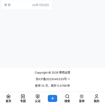
定和实施有效的SEO策略，包括关
寒 雨
24年7月26日
键词选择、内容优化、技术改进和
外部链接建设，帮助你提升AI网站的
搜索引擎排名和用户体验。 1. 理解A
I网站的SEO需求 1.1 AI网站的特殊性
技术复杂性：AI网站通常涉及复杂的
技术术语和应用，需…
Copyright © 2026
寒雨运营
京ICP备2023040335号-1
查询 10 次，耗时 0.0769 秒
首页
专题
认证
搜索
菜单
我的