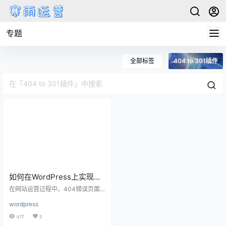
专题
全部标签
404 to 301插件
如何在WordPress上实现
404页面跳转，详细指南教
在网站运营过程中，404错误页面
程
不可避免。这种页面通常意味着用
wordpress
户请求的内容不存在，会影响用户
体验和网站的整体形象。因此，设
417
0
置404页面跳转至关重要。下面将