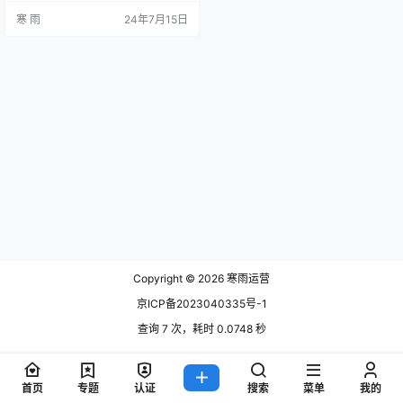
详细介绍如何在WordPress上实现4
寒 雨
24年7月15日
04页面跳转，帮助您有效管理网站
流量。 1. 理解404页面的重要性 40
4页面是指用户请求的页面未找到时
显示的错误页面。合理处理404页
面不仅可以改善用户体验，还能防
止潜在的流失。有效的404页面设
计和跳…
Copyright © 2026
寒雨运营
京ICP备2023040335号-1
查询 7 次，耗时 0.0748 秒
首页
专题
认证
搜索
菜单
我的