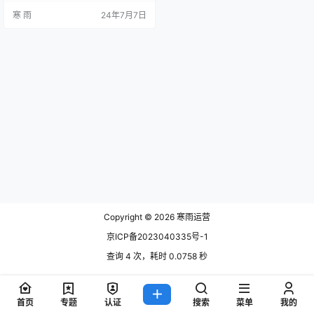
dPress。下面将详细介绍如何在宝
寒 雨
24年7月7日
塔面板中安装WordPress，并提供一
些最佳实践来确保您的网站顺利运
行。 一、准备工作 在开始之前，请
确保您已经完成以下准备工作： 购
买并配置服务器：确保您已经购买
了一个云服务器(如阿里云、腾讯云
等)，并…
Copyright © 2026
寒雨运营
京ICP备2023040335号-1
查询 4 次，耗时 0.0758 秒
首页
专题
认证
搜索
菜单
我的