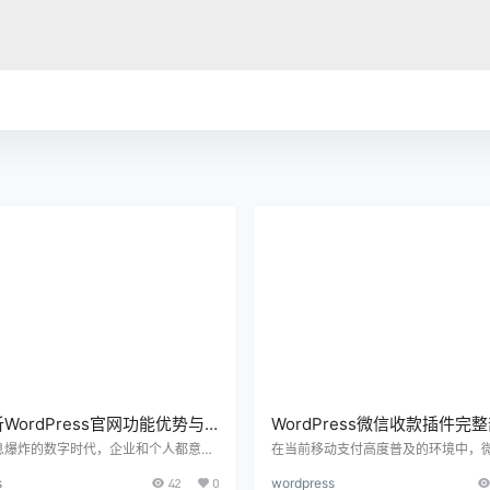
WordPress官网功能优势与
WordPress微信收款插件完
用指南
实战操作指南
息爆炸的数字时代，企业和个人都意识
在当前移动支付高度普及的环境中，
个高质量官网的重要性。无论是展示品
乎成了中国用户在线支付的“标配”。对
s
42
0
wordpress
销售产品，还是发布内容、获取潜在客
ordPress 构建网站的站长来说，尤