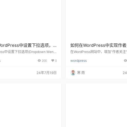
ordPress中设置下拉选项，
如何在WordPress中实现作
南与实用技巧教程
能，详细指南教程来了
ess中设置下拉选项(Dropdown Menu)
在WordPress网站中，增加“作者关
你创建更具交互性和组织性的内容布
显著提升用户体验，鼓励读者与内容
s
200
0
wordpress
是在表单、导航菜单还是小工具中。下
的互动。下面将详细介绍如何在WordP
仅提升了用户体验，还使网站看起来更
现这一功能，涵盖所需的插件、代码
果你不确定如何在WordPress中添加
步骤。 一、为什么要添加作者关注功
24年7月19日
寒 雨
2
拉选项，下面将详细介绍设置的步骤和
用户粘性：允许用户关注他们喜欢的
你轻松完成设置。 一、在WordPress
提高他们对网站的忠诚度，增加回访率
选项的应用场景 1、导航菜单 在网站
动：作者与用户之间的互动有助于建
中使用下拉选项…
围，增强网站的活跃度。 个性化推荐
以…