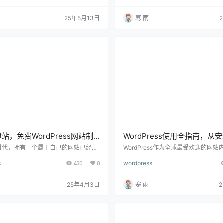
都是对外传达价值的第一窗口。而谈到
站、知识付费平台或者会员系统的搭
WordPress官网无疑是最被广泛采用
收款插件的重要性不言而喻。实现网
25年5月13日
寒 雨
 很多人提到 WordPress 只知道“它
信收款，不仅能大幅提升转化率，也
不清楚 WordPress 官网到底是什
更加流畅无阻。 那么，WordPress 
什么服务、和自己实际的建站需求有多
微信支付功能?答案是肯定的。只不过，
这篇文章将从基础到进阶，…
rdPress 是海外开源系统，它原生…
站，免费WordPress网站制
WordPress使用全指南，从
指南
站的详细步骤解析
时代，拥有一个属于自己的网站已经成
WordPress作为全球最受欢迎的网
牌、企业宣传甚至是副业变现的重要手
统(CMS)，凭借其强大的功能、灵活
s
430
0
wordpress
，很多人认为建网站需要高昂的成本，
简易的操作，成为个人博客、企业官
此。利用WordPress，我们可以免费
商平台的首选。对于新手来说，如何
功能完整的网站，而且无需复杂的编程
用WordPress，快速搭建一个功能
25年4月3日
寒 雨
面将手把手教你如何免费制作WordPres
是一个至关重要的问题。 下面将详细
域名、服务器的选择，到WordPress
ordPress的步骤，从域名和服务器
题设置、插件使用，再到SEO优化，全
ordPress的安装、主题和插件配置、
专业级网站，让你轻松拥有属于…
再到最终发布网站，全方位…