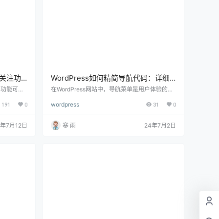
者关注功
WordPress如何精简导航代码：详细
优化指南
注”功能可以
在WordPress网站中，导航菜单是用户体验的关
创作者之间
键部分。然而，复杂和冗长的导航代码可能会影
191
0
wordpress
31
0
ress中实
响网站的加载速度和SEO表现。下面将详细介绍
示例和配置
如何在WordPress中精简导航代码，以提升网站
能？ 增强
性能和用户体验。 方法一：使用WordPress内置
4年7月12日
寒 雨
24年7月2日
作者，可以
函数精简导航代码 WordPress提供了强大的内置
。 促进互
函数，如 wp_nav_menu()，可以帮助您生成简
立社区氛
洁、高效的导航菜单代码。 1、登录WordPress
：用户可
后台…