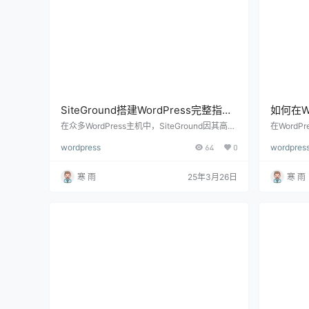
SiteGround搭建WordPress完整指
如何在W
南，从域名到优化全流程解析
详细指
在众多WordPress主机中，SiteGround因其高性
在WordPr
能、稳定性和优秀的客户支持，成为许多个人站
可以帮助
wordpress
64
0
wordpres
长和企业的首选。如果你想搭建一个快速、安
局，无论
全、SEO友好的WordPress网站，SiteGround是
拉选项不
一个不错的选择。 那么，如何使用SiteGround
加专业。如
寒 雨
25年3月26日
寒 雨
搭建WordPress网站？ 下面将从注册SiteGroun
或设置下
d、绑定域名、安装WordPress、基础设置、主
技巧，帮助
题插件安装、网站优化等方面，详细讲…
中设置下拉
的主导航