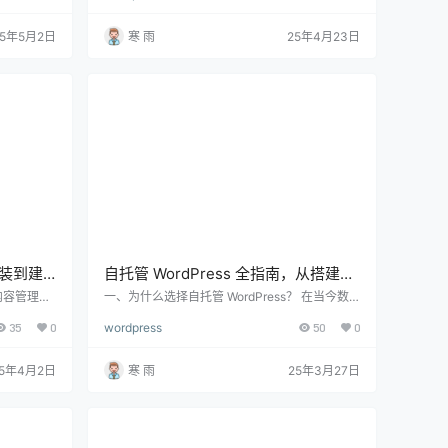
建者，微信
陷阱——其中最常见的，就是**“wordpress一键
站内一键微
部署后打不开”**这一问题。 下面将从多个维度
25年5月2日
寒 雨
25年4月23日
让用户体验
出发，全面分析WordPress一键部署后无法访问
是否能实现
的常见原因、排查路径、解决方法以及预防技
由于 Wo
巧，旨在帮助初学者与经验者都能快速定位问
题。 一、一键部署是什么？为何方便…
安装到建
自托管 WordPress 全指南，从搭建到
优化，打造属于你的网站
站内容管理系
一、为什么选择自托管 WordPress？ 在当今数
的扩展性和
字时代，个人博客、企业官网乃至电商平台都离
35
0
wordpress
50
0
网、甚至电
不开一个稳定、灵活的网站。WordPress 作为全
从零开始使
球最受欢迎的 CMS(内容管理系统)，无论是新手
完整的网站，
还是开发者都能轻松上手。而在 WordPress 的
25年4月2日
寒 雨
25年3月27日
解析使用W
使用方式上，很多人会面临“托管版(WordPress.
的选择，到W
com)”和“自托管版(WordPress.org)”的选择。 自
SEO优化，
托管 WordPress 允许用户…