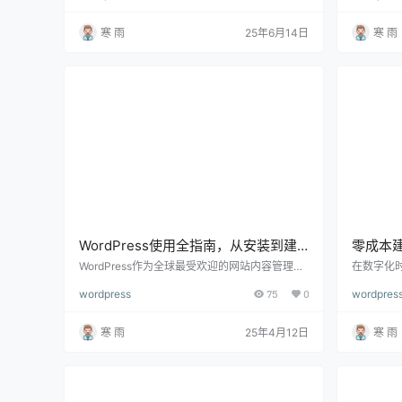
容聚合平台，WordPress都凭借其开源、灵活、
户，官网
插件丰富等优势，占据着内容管理系统(CMS)市
建站平台，
寒 雨
25年6月14日
寒 雨
场超过40%的份额。 一、WordPress站点的构成
的方案之一。
原理 在正式开始建站之前，我们先来了解一下W
能建站”，却
ordPress站点的构成。 一个完整的WordPress站
么、提供
点通常包括以…
大关系。
WordPress使用全指南，从安装到建
零成本建
站的详细步骤解析
作完整
WordPress作为全球最受欢迎的网站内容管理系
在数字化
统(CMS)，凭借其强大的功能、灵活的扩展性和
为个人品
wordpress
75
0
wordpres
简易的操作，成为个人博客、企业官网、甚至电
段。然而
商平台的首选。对于新手来说，如何从零开始使
其实并非如
用WordPress，快速搭建一个功能完整的网站，
制作一个
寒 雨
25年4月12日
寒 雨
是一个至关重要的问题。 下面将详细解析使用W
技能! 下
ordPress的步骤，从域名和服务器的选择，到W
s网站，从
ordPress的安装、主题和插件配置、SEO优化，
安装、主
再到最终发布网站，全方位…
流程打造