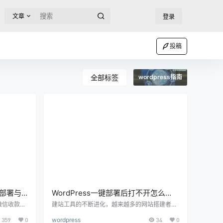
文章
登录
投稿
全部标签
wordpress指南
整部署与
WordPress一键部署后打不开怎么
办，详细排查与解决指南
微信收款几
建站工具的不断进化，越来越多的网站搭建者开
于使用 W
始依赖“一键部署”的方式来安装WordPress。然
359
0
wordpress
34
0
其是电商网
而，看似省事的流程，背后往往也潜藏着各种小