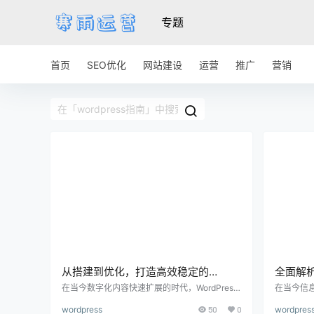
专题
首页
SEO优化
网站建设
运营
推广
营销
从搭建到优化，打造高效稳定的
全面解析
WordPress站点完整指南
建站实
在当今数字化内容快速扩展的时代，WordPress
在当今信
站点已经成为全球用户最喜爱的建站工具之一。
到拥有一
wordpress
50
0
wordpres
无论是博客、小型企业官网、外贸商城，还是内
牌形象、